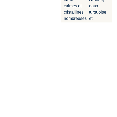
calmes et
eaux
cristallines,
turquoise
nombreuses
et
criques et
tropicales,
îles
alizés
accessibles
réguliers
uniquement
parfaits
par bateau
pour la
voile et
Idéale
ambiance
pour un
paradisiaque.
EVJF
festif,
La
balnéaire
destination
et très
parfaite
social.
pour un
EVJF au
soleil
pendant