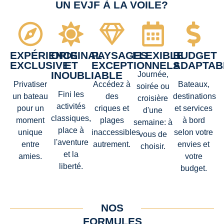
UN EVJF À LA VOILE?
EXPÉRIENCE
ORIGINAL
PAYSAGES
FLEXIBLE
BUDGET
EXCLUSIVE
ET
EXCEPTIONNELS
ADAPTAB
INOUBLIABLE
Journée,
Privatiser
Accédez à
Bateaux,
soirée ou
Fini les
un bateau
des
destinations
croisière
activités
pour un
criques et
et services
d'une
classiques,
moment
plages
à bord
semaine: à
place à
unique
inaccessibles
selon votre
vous de
l'aventure
entre
autrement.
envies et
choisir.
et la
amies.
votre
liberté.
budget.
NOS
FORMULES