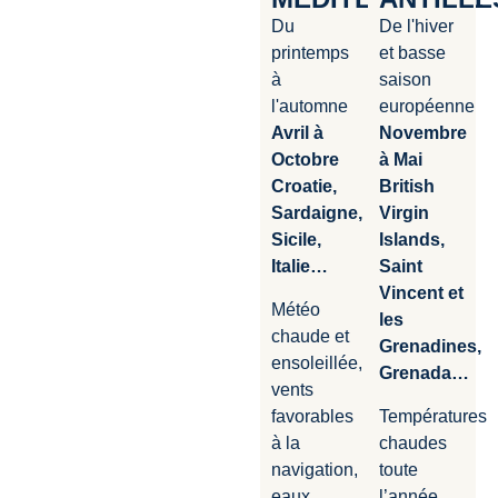
Du
De l'hiver
printemps
et basse
à
saison
l'automne
européenne
Avril à
Novembre
Octobre
à Mai
Croatie,
British
Sardaigne,
Virgin
Sicile,
Islands,
Italie…
Saint
Vincent et
Météo
les
chaude et
Grenadines,
ensoleillée,
Grenada…
vents
favorables
Températures
à la
chaudes
navigation,
toute
eaux
l’année,