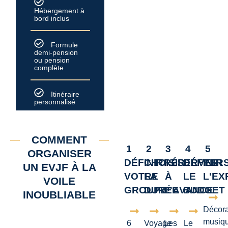
Hébergement à
bord inclus
Formule
demi-pension
ou pension
complète
Itinéraire
personnalisé
COMMENT
1
2
3
4
5
ORGANISER
DÉFINIR
CHOISIR
RÉSERVER
DÉFINIR
PER
UN EVJF À LA
VOTRE
LA
À
LE
L'EX
VOILE
GROUPE!
DURÉE
L'AVANCE
BUDGET
INOUBLIABLE
Décora
musiqu
6
Voyage
Les
Le