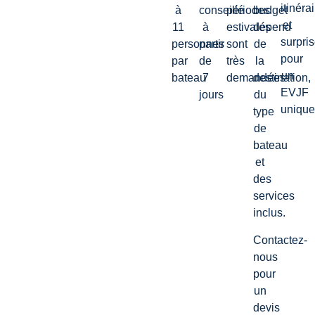
itinéra
à
conseillé
périodes
budget
et
11
à
estivales
dépend
surpri
personnes
partir
sont
de
pour
par
de
très
la
un
bateau
7
demandées
destination,
EVJF
jours
du
uniqu
type
de
bateau
et
des
services
inclus.
Contactez-
nous
pour
un
devis