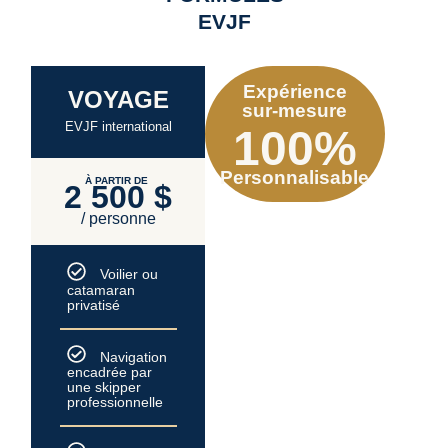
EVJF
Expérience
VOYAGE
sur-mesure
EVJF international
100%
Personnalisable
À PARTIR DE
2 500 $
/ personne
Voilier ou
catamaran
privatisé
Navigation
encadrée par
une skipper
professionnelle